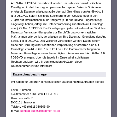
Art. 9 Abs. 1 DSGVO verarbeitet werden. Im Falle einer ausdrücklichen
Einwilligung in die Übertragung personenbezogener Daten in Drittstaaten
erfolgt die Datenverarbeitung außerdem auf Grundlage von Art. 49 Abs. 1
lit. a DSGVO. Sofern Sie in die Speicherung von Cookies oder in den
Zugriff auf Informationen in Ihr Endgerät (z. B. via Device-Fingerprinting)
eingewilligt haben, erfolgt die Datenverarbeitung zusätzlich auf Grundlage
von § 25 Abs. 1 TDDDG. Die Einwilligung ist jederzeit widerrufbar. Sind Ihre
Daten zur Vertragserfüllung oder zur Durchführung vorvertraglicher
Maßnahmen erforderlich, verarbeiten wir Ihre Daten auf Grundlage des Art.
6 Abs. 1 lit. b DSGVO. Des Weiteren verarbeiten wir Ihre Daten, sofern
diese zur Erfüllung einer rechtlichen Verpflichtung erforderlich sind auf
Grundlage von Art. 6 Abs. 1 lit. c DSGVO. Die Datenverarbeitung kann
ferner auf Grundlage unseres berechtigten Interesses nach Art. 6 Abs. 1 lit.
f DSGVO erfolgen. Über die jeweils im Einzelfall einschlägigen
Rechtsgrundlagen wird in den folgenden Absätzen dieser
Datenschutzerklärung informiert.
Datenschutz­beauftragter
Wir haben für unsere Hochschule einen Datenschutzbeauftragten bestellt:
Levin Rühmann
c/o Althammer & Kill GmbH & Co. KG
Roscherstraße 7
D-30161 Hannover
Telefon: +49 (0)511 330603-90
E-Mail:
kontakt-dsb@althammer-kill.de