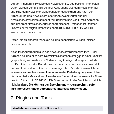
Die von Ihnen zum Zwecke des Newsletter-Bezugs bei uns hinterlegten
Daten werden von uns bis zu Ihrer Austragung aus dem Newsletter bei
uns bzw. dem Newsletterdiensteanbieter gespeichert und nach der
Abbestellung des Newsletters oder nach Zweckfortfall aus der
Newsletterverteilerliste gelöscht. Wir behalten uns vor, E-Mail-Adressen
aus unserem Newsletterverteiler nach eigenem Ermessen im Rahmen
unseres berechtigten Interesses nach Art. 6 Abs. 1 lit. f DSGVO zu
löschen oder zu sperren.
Daten, die zu anderen Zwecken bei uns gespeichert wurden, bleiben
hiervon unberührt.
Nach Ihrer Austragung aus der Newsletterverteilerliste wird Ihre E-Mail-
Adresse bei uns bzw. dem Newsletterdiensteanbieter ggf. in einer Blacklist
gespeichert, sofern dies zur Verhinderung künftiger Mailings erforderlich
ist. Die Daten aus der Blacklist werden nur für diesen Zweck verwendet
und nicht mit anderen Daten zusammengeführt. Dies dient sowohl Ihrem
Interesse als auch unserem Interesse an der Einhaltung der gesetzlichen
Vorgaben beim Versand von Newslettern (berechtigtes Interesse im Sinne
des Art. 6 Abs. 1 lit. f DSGVO). Die Speicherung in der Blacklist ist zeitlich
nicht befristet.
Sie können der Speicherung widersprechen, sofern
Ihre Interessen unser berechtigtes Interesse überwiegen.
7. Plugins und Tools
YouTube mit erweitertem Datenschutz