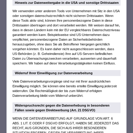
Hinweis zur Datenweitergabe in die USA und sonstige Drittstaaten
Wir verwenden unter anderem Tools von Unternehmen mit Sitz in den USA
oder sonstigen datenschutzrechtlich nicht sicheren Drittstaaten. Wenn
diese Tools aktiv sind, können Ihre personenbezogene Daten in diese
Drittstaaten übertragen und dort verarbeitet werden. Wir weisen darauf hin,
dass in diesen Ländern kein mit der EU vergleichbares Datenschutzniveau
garantiert werden kann. Beispielsweise sind US-Unternehmen dazu
verpflichtet, personenbezogene Daten an Sicherheitsbehörden
herauszugeben, ohne dass Sie als Betroffener hiergegen gerichtlich
vorgehen könnten. Es kann daher nicht ausgeschlossen werden, dass
US-Behörden (z. B. Geheimdienste) Ihre auf US-Servern befindlichen
Daten zu Überwachungszwecken verarbeiten, auswerten und dauerhaft
speichern. Wir haben auf diese Verarbeitungstätigkeiten keinen Einfluss.
Widerruf Ihrer Einwilligung zur Datenverarbeitung
Viele Datenverarbeitungsvorgänge sind nur mit Ihrer ausdrücklichen
Einwilligung möglich. Sie können eine bereits erteilte Einwilligung jederzeit
widerrufen. Die Rechtmäßigkeit der bis zum Widerruf erfolgten
Datenverarbeitung bleibt vom Widerruf unberührt.
Widerspruchsrecht gegen die Datenerhebung in besonderen
Fällen sowie gegen Direktwerbung (Art. 21 DSGVO)
WENN DIE DATENVERARBEITUNG AUF GRUNDLAGE VON ART. 6
ABS. 1 LIT. E ODER F DSGVO ERFOLGT, HABEN SIE JEDERZEIT DAS
RECHT, AUS GRÜNDEN, DIE SICH AUS IHRER BESONDEREN
SITUATION ERGEBEN, GEGEN DIE VERARBEITUNG IHRER