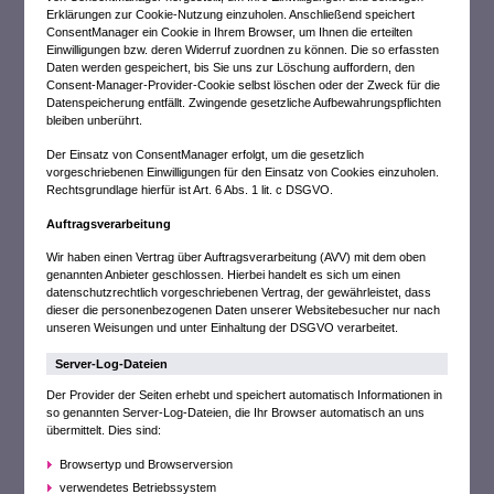
Erklärungen zur Cookie-Nutzung einzuholen. Anschließend speichert
ConsentManager ein Cookie in Ihrem Browser, um Ihnen die erteilten
Einwilligungen bzw. deren Widerruf zuordnen zu können. Die so erfassten
Daten werden gespeichert, bis Sie uns zur Löschung auffordern, den
Consent-Manager-Provider-Cookie selbst löschen oder der Zweck für die
Datenspeicherung entfällt. Zwingende gesetzliche Aufbewahrungspflichten
bleiben unberührt.
Der Einsatz von ConsentManager erfolgt, um die gesetzlich
vorgeschriebenen Einwilligungen für den Einsatz von Cookies einzuholen.
Rechtsgrundlage hierfür ist Art. 6 Abs. 1 lit. c DSGVO.
Auftragsverarbeitung
Wir haben einen Vertrag über Auftragsverarbeitung (AVV) mit dem oben
genannten Anbieter geschlossen. Hierbei handelt es sich um einen
datenschutzrechtlich vorgeschriebenen Vertrag, der gewährleistet, dass
dieser die personenbezogenen Daten unserer Websitebesucher nur nach
unseren Weisungen und unter Einhaltung der DSGVO verarbeitet.
Server-Log-Dateien
Der Provider der Seiten erhebt und speichert automatisch Informationen in
so genannten Server-Log-Dateien, die Ihr Browser automatisch an uns
übermittelt. Dies sind:
Browsertyp und Browserversion
verwendetes Betriebssystem