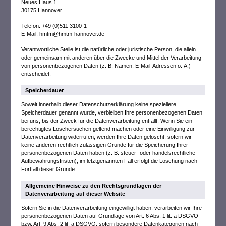
Neues Haus 1
30175 Hannover
Telefon: +49 (0)511 3100-1
E-Mail: hmtm@hmtm-hannover.de
Verantwortliche Stelle ist die natürliche oder juristische Person, die allein
oder gemeinsam mit anderen über die Zwecke und Mittel der Verarbeitung
von personenbezogenen Daten (z. B. Namen, E-Mail-Adressen o. Ä.)
entscheidet.
Speicherdauer
Soweit innerhalb dieser Datenschutzerklärung keine speziellere
Speicherdauer genannt wurde, verbleiben Ihre personenbezogenen Daten
bei uns, bis der Zweck für die Datenverarbeitung entfällt. Wenn Sie ein
berechtigtes Löschersuchen geltend machen oder eine Einwilligung zur
Datenverarbeitung widerrufen, werden Ihre Daten gelöscht, sofern wir
keine anderen rechtlich zulässigen Gründe für die Speicherung Ihrer
personenbezogenen Daten haben (z. B. steuer- oder handelsrechtliche
Aufbewahrungsfristen); im letztgenannten Fall erfolgt die Löschung nach
Fortfall dieser Gründe.
Allgemeine Hinweise zu den Rechtsgrundlagen der
Datenverarbeitung auf dieser Website
Sofern Sie in die Datenverarbeitung eingewilligt haben, verarbeiten wir Ihre
personenbezogenen Daten auf Grundlage von Art. 6 Abs. 1 lit. a DSGVO
bzw. Art. 9 Abs. 2 lit. a DSGVO, sofern besondere Datenkategorien nach