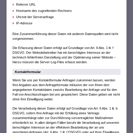
Referrer URL
Hostname des zugreifenden Rechners
Uhrzeit der Serveranfrage
IP-Adresse
Eine Zusammenführung dieser Daten mit anderen Datenquellen wird nicht
vorgenommen.
Die Erfassung dieser Daten erfolgt auf Grundlage von Art. 6 Abs. 1 lit. f
DSGVO. Der Websitebetreiber hat ein berechtigtes Interesse an der
technisch fehlerfreien Darstellung und der Optimierung seiner Website –
hierzu müssen die Server-Log-Files erfasst werden.
Kontaktformular
Wenn Sie uns per Kontaktformular Anfragen zukommen lassen, werden
Ihre Angaben aus dem Anfrageformular inklusive der von Ihnen dort
angegebenen Kontaktdaten zwecks Bearbeitung der Anfrage und für den
Fall von Anschlussfragen bei uns gespeichert. Diese Daten geben wir nicht
ohne Ihre Einwilligung weiter.
Die Verarbeitung dieser Daten erfolgt auf Grundlage von Art. 6 Abs. 1 lit. b
DSGVO, sofern Ihre Anfrage mit der Erfüllung eines Vertrags
zusammenhängt oder zur Durchführung vorvertraglicher Maßnahmen
erforderlich ist. In allen übrigen Fällen beruht die Verarbeitung auf unserem
berechtigten Interesse an der effektiven Bearbeitung der an uns
gerichteten Anfragen (Art. 6 Abs. 1 lit. f DSGVO) oder auf Ihrer Einwilligung