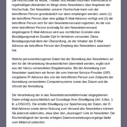
Die Hochschule für Musik, Theater und Medien informiert Interessierte in
regelmäßigen Abständen im Wege eines Newsletters über Angebote der
Hochschule. Der Newsletter unserer Hochschule kann von der
betroffenen Person grundsätzlich nur dann empfangen werden, wenn (1)
die betroffene Person über eine gültige E-Mail-Adresse verfügt und (2) die
betroffene Person sich für den Newsletterversand registriert. An die von
einer betroffenen Person erstmalig für den Newsletterversand
eingetragene E-Mail-Adresse wird aus rechtlichen Gründen eine
Bestätigungsmail im Double-Opt-In-Verfahren versendet. Diese
Bestätigungsmail dient der Überprüfung, ob der Inhaber der E-Mail-
Adresse als betroffene Person den Empfang des Newsletters autorisiert
hat.
Welche personenbezogenen Daten bei der Bestellung des Newsletters an
den für die Verarbeitung Verantwortlichen übermittelt werden, ergibt sich
aus der hierzu verwendeten Eingabemaske. Bei der Anmeldung zum
Newsletter speichern wir ferner die vom Internet-Service-Provider (ISP)
vergebene IP-Adresse des von der betroffenen Person zum Zeitpunkt der
Anmeldung verwendeten Computersystems sowie das Datum und die
Uhrzeit der Anmeldung.
Die Verarbeitung der in das Newsletteranmeldeformular eingegebenen
Daten erfolgt ausschließlich auf Grundlage Ihrer Einwilligung (Art. 6 Abs. 1
lit. a DSGVO). Die erteilte Einwilligung zur Speicherung der Daten, der E-
Mail-Adresse sowie deren Nutzung zum Versand des Newsletters können
Sie jederzeit widerrufen, etwa über den „Austragen“-Link im Newsletter. Die
Rechtmäßigkeit der bereits erfolgten Datenverarbeitungsvorgänge bleibt
vom Widerruf unberührt.