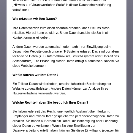
Websitebetreiber. Dessen Kontaktdaten können Sie dem Abschnitt
„Hinweis zur Verantwortlichen Stelle“ in dieser Datenschutzerklärung
entnehmen.
Wie erfassen wir Ihre Daten?
Ihre Daten werden zum einen dadurch erhoben, dass Sie uns diese
mitteilen. Hierbei kann es sich z. B. um Daten handeln, die Sie in ein
Kontaktformular eingeben.
Andere Daten werden automatisch oder nach Ihrer Einwilligung beim
Besuch der Website durch unsere IT-Systeme erfasst. Das sind vor allem
technische Daten (z. B. Internetbrowser, Betriebssystem oder Uhrzeit des
Seitenaufrufs). Die Erfassung dieser Daten erfolgt automatisch, sobald Sie
diese Website betreten.
Wofür nutzen wir Ihre Daten?
Ein Teil der Daten wird erhoben, um eine fehlerfreie Bereitstellung der
Website zu gewährleisten. Andere Daten können zur Analyse Ihres
Nutzerverhaltens verwendet werden.
Welche Rechte haben Sie bezüglich Ihrer Daten?
Sie haben jederzeit das Recht, unentgeltlich Auskunft über Herkunft,
Empfänger und Zweck Ihrer gespeicherten personenbezogenen Daten zu
erhalten. Sie haben außerdem ein Recht, die Berichtigung oder Löschung
dieser Daten zu verlangen. Wenn Sie eine Einwilligung zur
Datenverarbeitung erteilt haben, können Sie diese Einwilligung jederzeit für