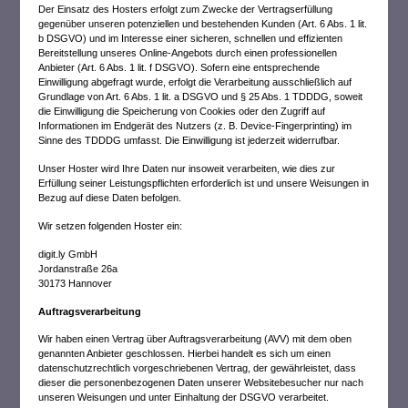
Der Einsatz des Hosters erfolgt zum Zwecke der Vertragserfüllung
gegenüber unseren potenziellen und bestehenden Kunden (Art. 6 Abs. 1 lit.
b DSGVO) und im Interesse einer sicheren, schnellen und effizienten
Bereitstellung unseres Online-Angebots durch einen professionellen
Anbieter (Art. 6 Abs. 1 lit. f DSGVO). Sofern eine entsprechende
Einwilligung abgefragt wurde, erfolgt die Verarbeitung ausschließlich auf
Grundlage von Art. 6 Abs. 1 lit. a DSGVO und § 25 Abs. 1 TDDDG, soweit
die Einwilligung die Speicherung von Cookies oder den Zugriff auf
Informationen im Endgerät des Nutzers (z. B. Device-Fingerprinting) im
Sinne des TDDDG umfasst. Die Einwilligung ist jederzeit widerrufbar.
Unser Hoster wird Ihre Daten nur insoweit verarbeiten, wie dies zur
Erfüllung seiner Leistungspflichten erforderlich ist und unsere Weisungen in
Bezug auf diese Daten befolgen.
Wir setzen folgenden Hoster ein:
digit.ly GmbH
Jordanstraße 26a
30173 Hannover
Auftragsverarbeitung
Wir haben einen Vertrag über Auftragsverarbeitung (AVV) mit dem oben
genannten Anbieter geschlossen. Hierbei handelt es sich um einen
datenschutzrechtlich vorgeschriebenen Vertrag, der gewährleistet, dass
dieser die personenbezogenen Daten unserer Websitebesucher nur nach
unseren Weisungen und unter Einhaltung der DSGVO verarbeitet.