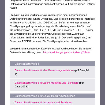
Gegebenenfalls können nach dem Start eines YouTube-Videos weitere
Datenverarbeitungsvorgänge ausgelöst werden, auf die wir keinen Einfluss
haben.
Die Nutzung von YouTube erfolgt im Interesse einer ansprechenden
Darstellung unserer Online-Angebote. Dies stellt ein berechtigtes Interesse
im Sinne von Art. 6 Abs. 1 lit. f DSGVO dar. Sofern eine entsprechende
Einwilligung abgefragt wurde, erfolgt die Verarbeitung ausschließlich auf
Grundlage von Art. 6 Abs. 1 lit. a DSGVO und § 25 Abs. 1 TDDDG, soweit
die Einwilligung die Speicherung von Cookies oder den Zugriff auf
Informationen im Endgerät des Nutzers (z. B. Device-Fingerprinting) im
Sinne des TDDDG umfasst. Die Einwilligung ist jederzeit widerrufbar.
Weitere Informationen über Datenschutz bei YouTube finden Sie in deren
Datenschutzerklärung unter:
https://policies.google.com/privacy?hl=de
.
Datenschutzhinweise
Datenschutzhinweise für das Bewerbungsverfahren
(pdf Datei,90
K)
Datenschutzhinweise für Zoom-Meetings und -Seminare
(pdf
Datei,107 K)
Datenschutzhinweise für Social-Media-Anwendungen
Datenschutzhinweise für Instagram und Facebook