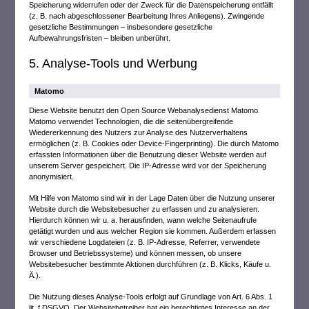
Speicherung widerrufen oder der Zweck für die Datenspeicherung entfällt
(z. B. nach abgeschlossener Bearbeitung Ihres Anliegens). Zwingende
gesetzliche Bestimmungen – insbesondere gesetzliche
Aufbewahrungsfristen – bleiben unberührt.
5. Analyse-Tools und Werbung
Matomo
Diese Website benutzt den Open Source Webanalysedienst Matomo.
Matomo verwendet Technologien, die die seitenübergreifende
Wiedererkennung des Nutzers zur Analyse des Nutzerverhaltens
ermöglichen (z. B. Cookies oder Device-Fingerprinting). Die durch Matomo
erfassten Informationen über die Benutzung dieser Website werden auf
unserem Server gespeichert. Die IP-Adresse wird vor der Speicherung
anonymisiert.
Mit Hilfe von Matomo sind wir in der Lage Daten über die Nutzung unserer
Website durch die Websitebesucher zu erfassen und zu analysieren.
Hierdurch können wir u. a. herausfinden, wann welche Seitenaufrufe
getätigt wurden und aus welcher Region sie kommen. Außerdem erfassen
wir verschiedene Logdateien (z. B. IP-Adresse, Referrer, verwendete
Browser und Betriebssysteme) und können messen, ob unsere
Websitebesucher bestimmte Aktionen durchführen (z. B. Klicks, Käufe u.
Ä.).
Die Nutzung dieses Analyse-Tools erfolgt auf Grundlage von Art. 6 Abs. 1
lit. f DSGVO. Der Websitebetreiber hat ein berechtigtes Interesse an der