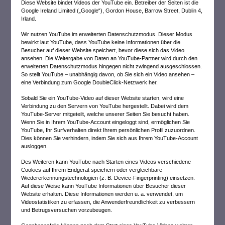
Diese Website bindet Videos der YouTube ein. Betreiber der Seiten ist die
Google Ireland Limited („Google“), Gordon House, Barrow Street, Dublin 4,
Irland.
Wir nutzen YouTube im erweiterten Datenschutzmodus. Dieser Modus
bewirkt laut YouTube, dass YouTube keine Informationen über die
Besucher auf dieser Website speichert, bevor diese sich das Video
ansehen. Die Weitergabe von Daten an YouTube-Partner wird durch den
erweiterten Datenschutzmodus hingegen nicht zwingend ausgeschlossen.
So stellt YouTube – unabhängig davon, ob Sie sich ein Video ansehen –
eine Verbindung zum Google DoubleClick-Netzwerk her.
Sobald Sie ein YouTube-Video auf dieser Website starten, wird eine
Verbindung zu den Servern von YouTube hergestellt. Dabei wird dem
YouTube-Server mitgeteilt, welche unserer Seiten Sie besucht haben.
Wenn Sie in Ihrem YouTube-Account eingeloggt sind, ermöglichen Sie
YouTube, Ihr Surfverhalten direkt Ihrem persönlichen Profil zuzuordnen.
Dies können Sie verhindern, indem Sie sich aus Ihrem YouTube-Account
ausloggen.
Des Weiteren kann YouTube nach Starten eines Videos verschiedene
Cookies auf Ihrem Endgerät speichern oder vergleichbare
Wiedererkennungstechnologien (z. B. Device-Fingerprinting) einsetzen.
Auf diese Weise kann YouTube Informationen über Besucher dieser
Website erhalten. Diese Informationen werden u. a. verwendet, um
Videostatistiken zu erfassen, die Anwenderfreundlichkeit zu verbessern
und Betrugsversuchen vorzubeugen.