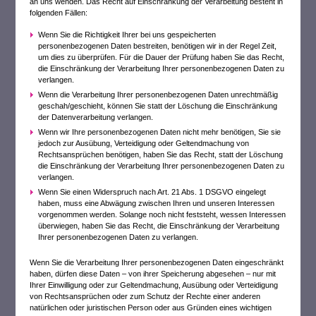
an uns wenden. Das Recht auf Einschränkung der Verarbeitung besteht in
folgenden Fällen:
Wenn Sie die Richtigkeit Ihrer bei uns gespeicherten
personenbezogenen Daten bestreiten, benötigen wir in der Regel Zeit,
um dies zu überprüfen. Für die Dauer der Prüfung haben Sie das Recht,
die Einschränkung der Verarbeitung Ihrer personenbezogenen Daten zu
verlangen.
Wenn die Verarbeitung Ihrer personenbezogenen Daten unrechtmäßig
geschah/geschieht, können Sie statt der Löschung die Einschränkung
der Datenverarbeitung verlangen.
Wenn wir Ihre personenbezogenen Daten nicht mehr benötigen, Sie sie
jedoch zur Ausübung, Verteidigung oder Geltendmachung von
Rechtsansprüchen benötigen, haben Sie das Recht, statt der Löschung
die Einschränkung der Verarbeitung Ihrer personenbezogenen Daten zu
verlangen.
Wenn Sie einen Widerspruch nach Art. 21 Abs. 1 DSGVO eingelegt
haben, muss eine Abwägung zwischen Ihren und unseren Interessen
vorgenommen werden. Solange noch nicht feststeht, wessen Interessen
überwiegen, haben Sie das Recht, die Einschränkung der Verarbeitung
Ihrer personenbezogenen Daten zu verlangen.
Wenn Sie die Verarbeitung Ihrer personenbezogenen Daten eingeschränkt
haben, dürfen diese Daten – von ihrer Speicherung abgesehen – nur mit
Ihrer Einwilligung oder zur Geltendmachung, Ausübung oder Verteidigung
von Rechtsansprüchen oder zum Schutz der Rechte einer anderen
natürlichen oder juristischen Person oder aus Gründen eines wichtigen