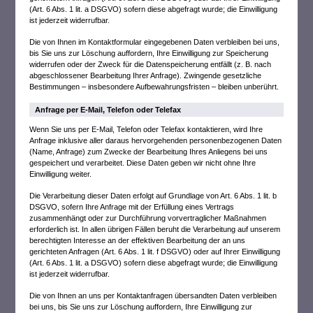
(Art. 6 Abs. 1 lit. a DSGVO) sofern diese abgefragt wurde; die Einwilligung
ist jederzeit widerrufbar.
Die von Ihnen im Kontaktformular eingegebenen Daten verbleiben bei uns,
bis Sie uns zur Löschung auffordern, Ihre Einwilligung zur Speicherung
widerrufen oder der Zweck für die Datenspeicherung entfällt (z. B. nach
abgeschlossener Bearbeitung Ihrer Anfrage). Zwingende gesetzliche
Bestimmungen – insbesondere Aufbewahrungsfristen – bleiben unberührt.
Anfrage per E-Mail, Telefon oder Telefax
Wenn Sie uns per E-Mail, Telefon oder Telefax kontaktieren, wird Ihre
Anfrage inklusive aller daraus hervorgehenden personenbezogenen Daten
(Name, Anfrage) zum Zwecke der Bearbeitung Ihres Anliegens bei uns
gespeichert und verarbeitet. Diese Daten geben wir nicht ohne Ihre
Einwilligung weiter.
Die Verarbeitung dieser Daten erfolgt auf Grundlage von Art. 6 Abs. 1 lit. b
DSGVO, sofern Ihre Anfrage mit der Erfüllung eines Vertrags
zusammenhängt oder zur Durchführung vorvertraglicher Maßnahmen
erforderlich ist. In allen übrigen Fällen beruht die Verarbeitung auf unserem
berechtigten Interesse an der effektiven Bearbeitung der an uns
gerichteten Anfragen (Art. 6 Abs. 1 lit. f DSGVO) oder auf Ihrer Einwilligung
(Art. 6 Abs. 1 lit. a DSGVO) sofern diese abgefragt wurde; die Einwilligung
ist jederzeit widerrufbar.
Die von Ihnen an uns per Kontaktanfragen übersandten Daten verbleiben
bei uns, bis Sie uns zur Löschung auffordern, Ihre Einwilligung zur