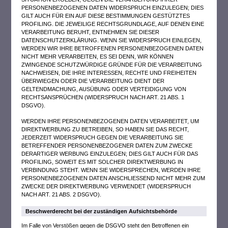
PERSONENBEZOGENEN DATEN WIDERSPRUCH EINZULEGEN; DIES
GILT AUCH FÜR EIN AUF DIESE BESTIMMUNGEN GESTÜTZTES
PROFILING. DIE JEWEILIGE RECHTSGRUNDLAGE, AUF DENEN EINE
VERARBEITUNG BERUHT, ENTNEHMEN SIE DIESER
DATENSCHUTZERKLÄRUNG. WENN SIE WIDERSPRUCH EINLEGEN,
WERDEN WIR IHRE BETROFFENEN PERSONENBEZOGENEN DATEN
NICHT MEHR VERARBEITEN, ES SEI DENN, WIR KÖNNEN
ZWINGENDE SCHUTZWÜRDIGE GRÜNDE FÜR DIE VERARBEITUNG
NACHWEISEN, DIE IHRE INTERESSEN, RECHTE UND FREIHEITEN
ÜBERWIEGEN ODER DIE VERARBEITUNG DIENT DER
GELTENDMACHUNG, AUSÜBUNG ODER VERTEIDIGUNG VON
RECHTSANSPRÜCHEN (WIDERSPRUCH NACH ART. 21 ABS. 1
DSGVO).
WERDEN IHRE PERSONENBEZOGENEN DATEN VERARBEITET, UM
DIREKTWERBUNG ZU BETREIBEN, SO HABEN SIE DAS RECHT,
JEDERZEIT WIDERSPRUCH GEGEN DIE VERARBEITUNG SIE
BETREFFENDER PERSONENBEZOGENER DATEN ZUM ZWECKE
DERARTIGER WERBUNG EINZULEGEN; DIES GILT AUCH FÜR DAS
PROFILING, SOWEIT ES MIT SOLCHER DIREKTWERBUNG IN
VERBINDUNG STEHT. WENN SIE WIDERSPRECHEN, WERDEN IHRE
PERSONENBEZOGENEN DATEN ANSCHLIESSEND NICHT MEHR ZUM
ZWECKE DER DIREKTWERBUNG VERWENDET (WIDERSPRUCH
NACH ART. 21 ABS. 2 DSGVO).
Beschwerde­recht bei der zuständigen Aufsichts­behörde
Im Falle von Verstößen gegen die DSGVO steht den Betroffenen ein