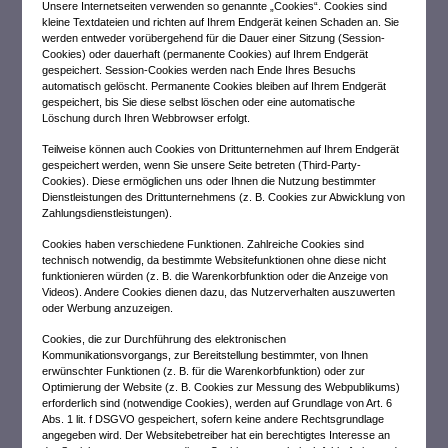
Unsere Internetseiten verwenden so genannte „Cookies“. Cookies sind
kleine Textdateien und richten auf Ihrem Endgerät keinen Schaden an. Sie
werden entweder vorübergehend für die Dauer einer Sitzung (Session-
Cookies) oder dauerhaft (permanente Cookies) auf Ihrem Endgerät
gespeichert. Session-Cookies werden nach Ende Ihres Besuchs
automatisch gelöscht. Permanente Cookies bleiben auf Ihrem Endgerät
gespeichert, bis Sie diese selbst löschen oder eine automatische
Löschung durch Ihren Webbrowser erfolgt.
Teilweise können auch Cookies von Drittunternehmen auf Ihrem Endgerät
gespeichert werden, wenn Sie unsere Seite betreten (Third-Party-
Cookies). Diese ermöglichen uns oder Ihnen die Nutzung bestimmter
Dienstleistungen des Drittunternehmens (z. B. Cookies zur Abwicklung von
Zahlungsdienstleistungen).
Cookies haben verschiedene Funktionen. Zahlreiche Cookies sind
technisch notwendig, da bestimmte Websitefunktionen ohne diese nicht
funktionieren würden (z. B. die Warenkorbfunktion oder die Anzeige von
Videos). Andere Cookies dienen dazu, das Nutzerverhalten auszuwerten
oder Werbung anzuzeigen.
Cookies, die zur Durchführung des elektronischen
Kommunikationsvorgangs, zur Bereitstellung bestimmter, von Ihnen
erwünschter Funktionen (z. B. für die Warenkorbfunktion) oder zur
Optimierung der Website (z. B. Cookies zur Messung des Webpublikums)
erforderlich sind (notwendige Cookies), werden auf Grundlage von Art. 6
Abs. 1 lit. f DSGVO gespeichert, sofern keine andere Rechtsgrundlage
angegeben wird. Der Websitebetreiber hat ein berechtigtes Interesse an