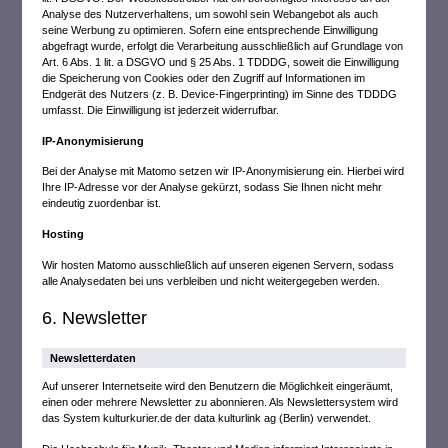
Analyse des Nutzerverhaltens, um sowohl sein Webangebot als auch
seine Werbung zu optimieren. Sofern eine entsprechende Einwilligung
abgefragt wurde, erfolgt die Verarbeitung ausschließlich auf Grundlage von
Art. 6 Abs. 1 lit. a DSGVO und § 25 Abs. 1 TDDDG, soweit die Einwilligung
die Speicherung von Cookies oder den Zugriff auf Informationen im
Endgerät des Nutzers (z. B. Device-Fingerprinting) im Sinne des TDDDG
umfasst. Die Einwilligung ist jederzeit widerrufbar.
IP-Anonymisierung
Bei der Analyse mit Matomo setzen wir IP-Anonymisierung ein. Hierbei wird
Ihre IP-Adresse vor der Analyse gekürzt, sodass Sie Ihnen nicht mehr
eindeutig zuordenbar ist.
Hosting
Wir hosten Matomo ausschließlich auf unseren eigenen Servern, sodass
alle Analysedaten bei uns verbleiben und nicht weitergegeben werden.
6. Newsletter
Newsletter­daten
Auf unserer Internetseite wird den Benutzern die Möglichkeit eingeräumt,
einen oder mehrere Newsletter zu abonnieren. Als Newslettersystem wird
das System kulturkurier.de der data kulturlink ag (Berlin) verwendet.