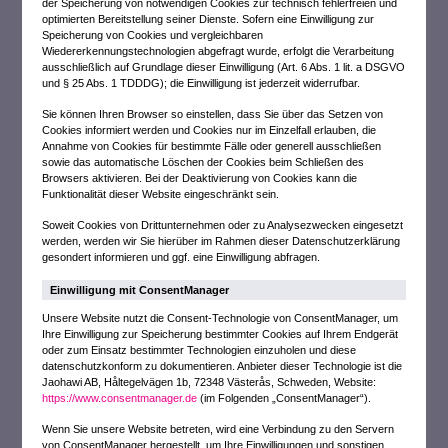
der Speicherung von notwendigen Cookies zur technisch fehlerfreien und
optimierten Bereitstellung seiner Dienste. Sofern eine Einwilligung zur
Speicherung von Cookies und vergleichbaren
Wiedererkennungstechnologien abgefragt wurde, erfolgt die Verarbeitung
ausschließlich auf Grundlage dieser Einwilligung (Art. 6 Abs. 1 lit. a DSGVO
und § 25 Abs. 1 TDDDG); die Einwilligung ist jederzeit widerrufbar.
Sie können Ihren Browser so einstellen, dass Sie über das Setzen von
Cookies informiert werden und Cookies nur im Einzelfall erlauben, die
Annahme von Cookies für bestimmte Fälle oder generell ausschließen
sowie das automatische Löschen der Cookies beim Schließen des
Browsers aktivieren. Bei der Deaktivierung von Cookies kann die
Funktionalität dieser Website eingeschränkt sein.
Soweit Cookies von Drittunternehmen oder zu Analysezwecken eingesetzt
werden, werden wir Sie hierüber im Rahmen dieser Datenschutzerklärung
gesondert informieren und ggf. eine Einwilligung abfragen.
Einwilligung mit ConsentManager
Unsere Website nutzt die Consent-Technologie von ConsentManager, um
Ihre Einwilligung zur Speicherung bestimmter Cookies auf Ihrem Endgerät
oder zum Einsatz bestimmter Technologien einzuholen und diese
datenschutzkonform zu dokumentieren. Anbieter dieser Technologie ist die
Jaohawi AB, Håltegelvägen 1b, 72348 Västerås, Schweden, Website:
https://www.consentmanager.de
(im Folgenden „ConsentManager“).
Wenn Sie unsere Website betreten, wird eine Verbindung zu den Servern
von ConsentManager hergestellt, um Ihre Einwilligungen und sonstigen