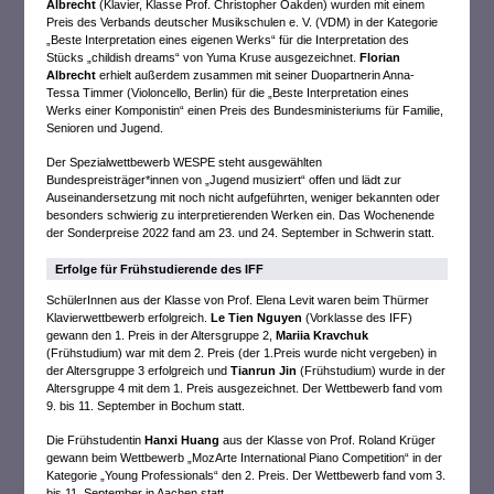
Albrecht
(Klavier, Klasse Prof. Christopher Oakden) wurden mit einem
Preis des Verbands deutscher Musikschulen e. V. (VDM) in der Kategorie
„Beste Interpretation eines eigenen Werks“ für die Interpretation des
Stücks „childish dreams“ von Yuma Kruse ausgezeichnet.
Florian
Albrecht
erhielt außerdem zusammen mit seiner Duopartnerin Anna-
Tessa Timmer (Violoncello, Berlin) für die „Beste Interpretation eines
Werks einer Komponistin“ einen Preis des Bundesministeriums für Familie,
Senioren und Jugend.
Der Spezialwettbewerb WESPE steht ausgewählten
Bundespreisträger*innen von „Jugend musiziert“ offen und lädt zur
Auseinandersetzung mit noch nicht aufgeführten, weniger bekannten oder
besonders schwierig zu interpretierenden Werken ein. Das Wochenende
der Sonderpreise 2022 fand am 23. und 24. September in Schwerin statt.
Erfolge für Frühstudierende des IFF
SchülerInnen aus der Klasse von Prof. Elena Levit waren beim Thürmer
Klavierwettbewerb erfolgreich.
Le Tien Nguyen
(Vorklasse des IFF)
gewann den 1. Preis in der Altersgruppe 2,
Mariia Kravchuk
(Frühstudium) war mit dem 2. Preis (der 1.Preis wurde nicht vergeben) in
der Altersgruppe 3 erfolgreich und
Tianrun Jin
(Frühstudium) wurde in der
Altersgruppe 4 mit dem 1. Preis ausgezeichnet. Der Wettbewerb fand vom
9. bis 11. September in Bochum statt.
Die Frühstudentin
Hanxi Huang
aus der Klasse von Prof. Roland Krüger
gewann beim Wettbewerb „MozArte International Piano Competition“ in der
Kategorie „Young Professionals“ den 2. Preis. Der Wettbewerb fand vom 3.
bis 11. September in Aachen statt.