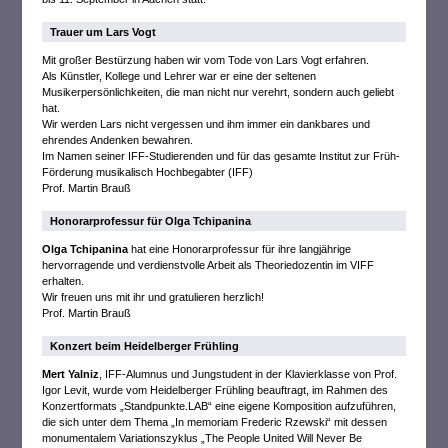
Trauer um Lars Vogt
Mit großer Bestürzung haben wir vom Tode von Lars Vogt erfahren.
Als Künstler, Kollege und Lehrer war er eine der seltenen
Musikerpersönlichkeiten, die man nicht nur verehrt, sondern auch geliebt
hat.
Wir werden Lars nicht vergessen und ihm immer ein dankbares und
ehrendes Andenken bewahren.
Im Namen seiner IFF-Studierenden und für das gesamte Institut zur Früh-
Förderung musikalisch Hochbegabter (IFF)
Prof. Martin Brauß
Honorarprofessur für Olga Tchipanina
Olga Tchipanina
hat eine Honorarprofessur für ihre langjährige
hervorragende und verdienstvolle Arbeit als Theoriedozentin im VIFF
erhalten.
Wir freuen uns mit ihr und gratulieren herzlich!
Prof. Martin Brauß
Konzert beim Heidelberger Frühling
Mert Yalniz
, IFF-Alumnus und Jungstudent in der Klavierklasse von Prof.
Igor Levit, wurde vom Heidelberger Frühling beauftragt, im Rahmen des
Konzertformats „Standpunkte.LAB“ eine eigene Komposition aufzuführen,
die sich unter dem Thema „In memoriam Frederic Rzewski“ mit dessen
monumentalem Variationszyklus „The People United Will Never Be