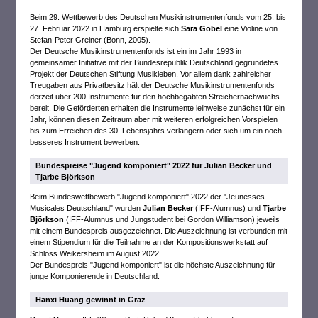
Beim 29. Wettbewerb des Deutschen Musikinstrumentenfonds vom 25. bis
27. Februar 2022 in Hamburg erspielte sich
Sara Göbel
eine Violine von
Stefan-Peter Greiner (Bonn, 2005).
Der Deutsche Musikinstrumentenfonds ist ein im Jahr 1993 in
gemeinsamer Initiative mit der Bundesrepublik Deutschland gegründetes
Projekt der Deutschen Stiftung Musikleben. Vor allem dank zahlreicher
Treugaben aus Privatbesitz hält der Deutsche Musikinstrumentenfonds
derzeit über 200 Instrumente für den hochbegabten Streichernachwuchs
bereit. Die Geförderten erhalten die Instrumente leihweise zunächst für ein
Jahr, können diesen Zeitraum aber mit weiteren erfolgreichen Vorspielen
bis zum Erreichen des 30. Lebensjahrs verlängern oder sich um ein noch
besseres Instrument bewerben.
Bundespreise "Jugend komponiert" 2022 für Julian Becker und
Tjarbe Björkson
Beim Bundeswettbewerb "Jugend komponiert" 2022 der "Jeunesses
Musicales Deutschland" wurden
Julian Becker
(IFF-Alumnus) und
Tjarbe
Björkson
(IFF-Alumnus und Jungstudent bei Gordon Williamson) jeweils
mit einem Bundespreis ausgezeichnet. Die Auszeichnung ist verbunden mit
einem Stipendium für die Teilnahme an der Kompositionswerkstatt auf
Schloss Weikersheim im August 2022.
Der Bundespreis "Jugend komponiert" ist die höchste Auszeichnung für
junge Komponierende in Deutschland.
Hanxi Huang gewinnt in Graz