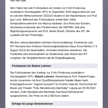
HMTMH statt.
Mert Yalniz hat sein Frühstudium am Institut zur Früh-Förderung
musikalisch Hochbegabter (IFF) im September 2020 abgeschlossen und
ist seit dem Wintersemester 2022/23 Student in der Klavierklasse von Prof.
Igor Levit. Während des Frühstudiums erhielt Mert Yalniz
Kompositionsunterricht von Marcus Aydintan. Eva Ronczka-Schulze,
Vorstandsvorsitzende des Förderkreises der HMTMH, hielt eine
Begrüßungsansprache und Prof. Martin Brauß, Direktor des IFF, die
Laudatio auf den Preisträger.
Mit dem Jahresstipendium möchten Hochschulleitung, Förderkreis und
IFF-Vorstand dem früheren Hochschulpräsidenten Klaus-Ernst Behne († 9.
August 2013) ein dauerhaftes, ehrendes Andenken bewahren. Die
Förderlinie wird einmal jährlich an Studierende oder Alumni des IFF
vergeben. Als Vergabekriterium gilt die Doppelbegabung.
Förderpreis für Babett Lehnert
Die Frühstudentin des Instituts zur Früh-Förderung musikalisch
Hochbegabter (IFF),
Babett Lehnert
, Klavierklasse Prof. Roland Krüger,
wurde zusammen mit ihrer Querflötenpartnerin Natalie Hipper beim
Preisträgerkonzert "Jugend musiziert" im Großen Saal der Hochschule für
Musik und Theater "Felix Mendelssohn Bartholdy" Leipzig am 25.09.2022
mit dem „Felix-Mendelssohn-Bartholdy-Nachwuchsförderpreis“
ausgezeichnet. Der Preis ist mit 2.500 Euro dotiert.
Erfolge für junge Streicherinnen