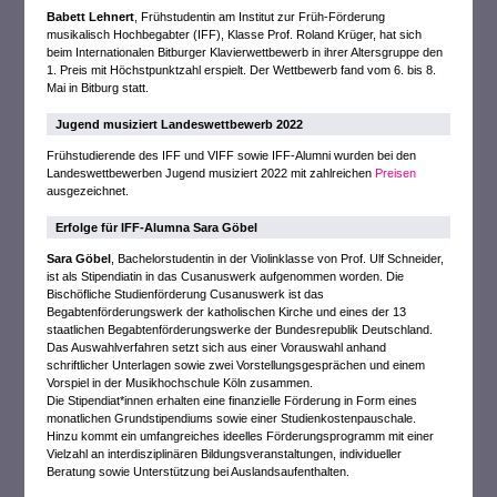
Babett Lehnert
, Frühstudentin am Institut zur Früh-Förderung
musikalisch Hochbegabter (IFF), Klasse Prof. Roland Krüger, hat sich
beim Internationalen Bitburger Klavierwettbewerb in ihrer Altersgruppe den
1. Preis mit Höchstpunktzahl erspielt. Der Wettbewerb fand vom 6. bis 8.
Mai in Bitburg statt.
Jugend musiziert Landeswettbewerb 2022
Frühstudierende des IFF und VIFF sowie IFF-Alumni wurden bei den
Landeswettbewerben Jugend musiziert 2022 mit zahlreichen
Preisen
ausgezeichnet.
Erfolge für IFF-Alumna Sara Göbel
Sara Göbel
, Bachelorstudentin in der Violinklasse von Prof. Ulf Schneider,
ist als Stipendiatin in das Cusanuswerk aufgenommen worden. Die
Bischöfliche Studienförderung Cusanuswerk ist das
Begabtenförderungswerk der katholischen Kirche und eines der 13
staatlichen Begabtenförderungswerke der Bundesrepublik Deutschland.
Das Auswahlverfahren setzt sich aus einer Vorauswahl anhand
schriftlicher Unterlagen sowie zwei Vorstellungsgesprächen und einem
Vorspiel in der Musikhochschule Köln zusammen.
Die Stipendiat*innen erhalten eine finanzielle Förderung in Form eines
monatlichen Grundstipendiums sowie einer Studienkostenpauschale.
Hinzu kommt ein umfangreiches ideelles Förderungsprogramm mit einer
Vielzahl an interdisziplinären Bildungsveranstaltungen, individueller
Beratung sowie Unterstützung bei Auslandsaufenthalten.