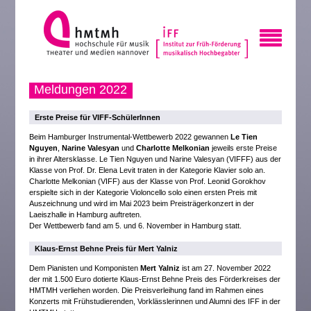
Meldungen 2022
Erste Preise für VIFF-SchülerInnen
Beim Hamburger Instrumental-Wettbewerb 2022 gewannen
Le Tien
Nguyen
,
Narine Valesyan
und
Charlotte
Melkonian
jeweils erste Preise
in ihrer Altersklasse. Le Tien Nguyen und Narine Valesyan (VIFFF) aus der
Klasse von Prof. Dr. Elena Levit traten in der Kategorie Klavier solo an.
Charlotte Melkonian (VIFF) aus der Klasse von Prof. Leonid Gorokhov
erspielte sich in der Kategorie Violoncello solo einen ersten Preis mit
Auszeichnung und wird im Mai 2023 beim Preisträgerkonzert in der
Laeiszhalle in Hamburg auftreten.
Der Wettbewerb fand am 5. und 6. November in Hamburg statt.
Klaus-Ernst Behne Preis für Mert Yalniz
Dem Pianisten und Komponisten
Mert Yalniz
ist am 27. November 2022
der mit 1.500 Euro dotierte Klaus-Ernst Behne Preis des Förderkreises der
HMTMH verliehen worden. Die Preisverleihung fand im Rahmen eines
Konzerts mit Frühstudierenden, Vorklässlerinnen und Alumni des IFF in der