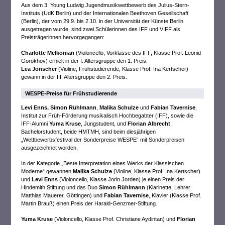
Aus dem 3. Young Ludwig Jugendmusikwettbewerb des Julius-Stern-
Instituts (UdK Berlin) und der Internationalen Beethoven Gesellschaft
(Berlin), der vom 29.9. bis 2.10. in der Universität der Künste Berlin
ausgetragen wurde, sind zwei Schülerinnen des IFF und VIFF als
Preisträgerinnen hervorgegangen:
Charlotte Melkonian
(Violoncello, Vorklasse des IFF, Klasse Prof. Leonid
Gorokhov) erhielt in der I. Altersgruppe den 1. Preis.
Lea Jonscher
(Violine, Frühstudierende, Klasse Prof. Ina Kertscher)
gewann in der III. Altersgruppe den 2. Preis.
WESPE-Preise für Frühstudierende
Levi Enns,
Simon Rühlmann
,
Malika Schulze
und
Fabian Tavernise
,
Institut zur Früh-Förderung musikalisch Hochbegabter (IFF), sowie die
IFF-Alumni
Yuma Kruse
, Jungstudent, und
Florian Albrecht
,
Bachelorstudent, beide HMTMH, sind beim diesjährigen
„Wettbewerbsfestival der Sonderpreise WESPE“ mit Sonderpreisen
ausgezeichnet worden.
In der Kategorie „Beste Interpretation eines Werks der Klassischen
Moderne“ gewannen
Malika Schulze
(Violine, Klasse Prof. Ina Kertscher)
und
Levi Enns
(Violoncello, Klasse Jorin Jorden) je einen Preis der
Hindemith Stiftung und das Duo
Simon Rühlmann
(Klarinette, Lehrer
Matthias Mauerer, Göttingen) und
Fabian Tavernise
, Klavier (Klasse Prof.
Martin Brauß) einen Preis der Harald-Genzmer-Stiftung.
Yuma Kruse
(Violoncello, Klasse Prof. Christiane Aydintan) und
Florian