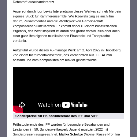
Defeated“ auseinandersetzt.
Angeregt durch Igor Levits Interpretation dieses Werkes schrieb Mert ein
eigenes Stück für Kammerensemble. Wie Rzewski ging es auch ihm
darum, Zusammenhalt und die Wichtigkeit von Gemeinschaft
kompositorisch umzusetzen. Er kommt dabei zu einem künstlerischen
Ergebnis, das zwar inspiriert ist durch das große Vorbild, sich aber doch
einer ganz ihm eigenen musikalischen Phantasie und Tonsprache
verdankt.
Aufgeführt wurde dieses 45-minütige Werk am 2. April 2022 in Heidelberg
von einem Instrumentalensemble, das vornehmlich aus IFF-Alumni
bestand und vom Komponisten am Klavier geleitet wurde.
Sonderpreise für Frühstudierende des IFF und VIFF
Frühstudierende des IFF wurden für besondere Begabungen und
Leistungen im 59. Bundeswettbewerb Jugend musiziert 2022 mit
Sonderpreisen ausgezeichnet.
Malika Schulze
(Violine, Klasse Prof. Ina