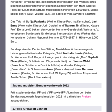
Kertscher) erhielt für die „beispielhafte Interpretation des Werkes eines
lebenden Komponisten/einer lebenden Komponistin“ den Hans Sikorski-
Preis der Deutschen Stiftung Musikleben in Höhe von 1.500 Euro. Malika
spielte den 4. Satz (Volubile) aus „Sei capricci" von Salvatore Sciarrino.
Das Trio mit
Sofija Pavlenko
(Violine, Klasse Prof. Ina Kertscher),
Levi
Enns
(Violoncello, Klasse Jorin Jorden) und
Tianrun Jin
(Klavier, Klasse
Prof. Elena Levit) bekam den von der Hummel-Gesellschaft-Weimar e. V.
vergebenen Sonderpreis für die beste Interpretation eines Werkes des
Komponisten Johann Nepomuk Hummel (1778–1837) in Höhe von 1.000
Euro.
Sonderpreise der Deutschen Stiftung Musikleben für herausragende
Leistungen erhielten in der Kategorie „Solo“
Nathalie Lewis
(Violine,
Schülerin von Prof. Krzysztof Wegrzyn), in der Kategorie „Duo“
Nepheli
Elsas
(Klavier, Schülerin von Chryssoula Iliadi) und
Jannes Wald
(Saxophon, Schüler von Dominik Löhrke) und in der Kategorie
„Ensembles“ die Schwestern
Anna
(Violoncello) und
Irene Berzosa
Lévano
(Klavier, Schülerin von Prof. Wolfgang Zill) mit ihrer Triopartnerin
Amélie Scharf (Blockflöte, extern).
Jugend musiziert Bundeswettbewerb 2022
Frühstudierende des IFF und VIFF sowie IFF-Alumni wurden beim
Bundeswettbewerb Jugend musiziert 2022 mit zahlreichen
Preisen
ausgezeichnet.
1. Preis für Babett Lehnert