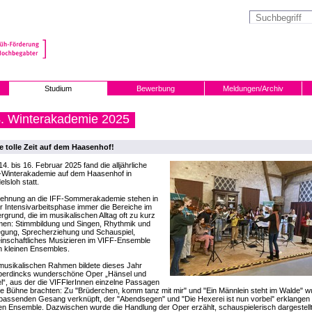
Studium
Bewerbung
Meldungen/Archiv
. Winterakademie 2025
e tolle Zeit auf dem Haasenhof!
4. bis 16. Februar 2025 fand die alljährliche
-Winterakademie auf dem Haasenhof in
lsloh statt.
nlehnung an die IFF-Sommerakademie stehen in
r Intensivarbeitsphase immer die Bereiche im
rgrund, die im musikalischen Alltag oft zu kurz
en: Stimmbildung und Singen, Rhythmik und
gung, Sprecherziehung und Schauspiel,
inschaftliches Musizieren im VIFF-Ensemble
n kleinen Ensembles.
musikalischen Rahmen bildete dieses Jahr
erdincks wunderschöne Oper „Hänsel und
l“, aus der die VIFFlerInnen einzelne Passagen
ie Bühne brachten: Zu "Brüderchen, komm tanz mit mir" und "Ein Männlein steht im Walde" w
assenden Gesang verknüpft, der "Abendsegen" und "Die Hexerei ist nun vorbei" erklangen 
n Ensemble. Dazwischen wurde die Handlung der Oper erzählt, schauspielerisch dargestellt