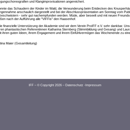
gungschoreografien und Klangimprovisationen angereichert.
onnte das Schaudern der Kinder im Wald, die Verwunderung beim Entdecken des Knusperhäu
gennahme anschaulich dargestellt und bei der Abschlusspräsentation am Sonntag vom Publik
Geschwistern - sehr gut nachempfunden werden. Müde, aber beseelt und mit neuen Freunds
eßen nach der Aufführung alle "VIFFis" den Haasenhof.
ie finanzielle Unterstützung der Akademie sind wir dem Verein ProIFF e.V. sehr dankbar. Uns
en phantastischen Referentinnen Katharina Sternberg (Stimmbildung und Gesang) und Laur
it ihren guten Ideen, ihrem Engagement und ihrem Einfühlvermögen das Wochenende zu eine
tina Maier (Gesamtleitung)
IFF – © Copyright 2026 –
Datenschutz
-
Impressum