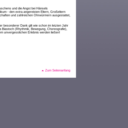
schens und die Angst bei Hänsels
um - den extra angereisten Eltern, Großeltern
chaften und zahlreichen Ohrwürmern ausgestattet,
er besonderer Dank gilt wie schon im letzten Jahr
a Biastoch (Rhythmik, Bewegung, Choreografie),
m unvergesslichen Erlebnis werden ließen!
Zum Seitenanfang