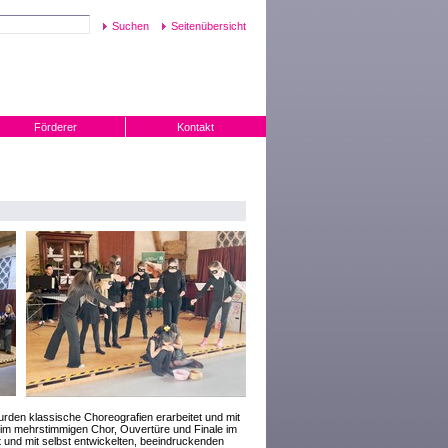
Seitenübersicht
Förderer
Kontakt
urden klassische Choreografien erarbeitet und mit
im mehrstimmigen Chor, Ouvertüre und Finale im
 und mit selbst entwickelten, beeindruckenden