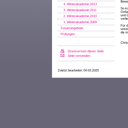
Bewe
4. Winterakademie 2013
So k
3. Winterakademie 2011
Gefan
und 
2. Winterakademie 2010
verli
1. Winterakademie 2009
Für d
Zusatzangebote
unser
die m
Prüfungen
Chris
Druckversion dieser Seite
Seite versenden
Zuletzt bearbeitet: 04.03.2025