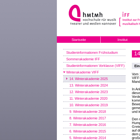
Startseite
Institut
14
Studieninformationen Frühstudium
Sommerakademie IFF
Studieninformationen Vorklasse (VIFF)
Ein
Winterakademie VIFF
Vom 1
VIFF
14. Winterakademie 2025
Mande
13. Winterakademie 2024
In A
12. Winterakademie 2023
diese
Vorde
11. Winterakademie 2020
komm
Bewe
10. Winterakademie 2019
geme
9. Winterakademie 2018
und i
8. Winterakademie 2017
Den 
Hump
7. Winterakademie 2016
Grete
auf d
6. Winterakademie 2015
dem p
5. Winterakademie 2014
große