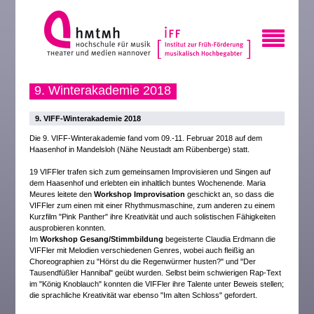
9. Winterakademie 2018
9. VIFF-Winterakademie 2018
Die 9. VIFF-Winterakademie fand vom 09.-11. Februar 2018 auf dem
Haasenhof in Mandelsloh (Nähe Neustadt am Rübenberge) statt.
19 VIFFler trafen sich zum gemeinsamen Improvisieren und Singen auf
dem Haasenhof und erlebten ein inhaltlich buntes Wochenende. Maria
Meures leitete den
Workshop Improvisation
geschickt an, so dass die
VIFFler zum einen mit einer Rhythmusmaschine, zum anderen zu einem
Kurzfilm "Pink Panther" ihre Kreativität und auch solistischen Fähigkeiten
ausprobieren konnten.
Im
Workshop Gesang/Stimmbildung
begeisterte Claudia Erdmann die
VIFFler mit Melodien verschiedenen Genres, wobei auch fleißig an
Choreographien zu "Hörst du die Regenwürmer husten?" und "Der
Tausendfüßler Hannibal" geübt wurden. Selbst beim schwierigen Rap-Text
im "König Knoblauch" konnten die VIFFler ihre Talente unter Beweis stellen;
die sprachliche Kreativität war ebenso "Im alten Schloss" gefordert.